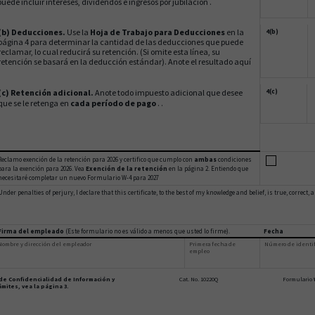
puede incluir intereses, dividendos e ingresos por jubilación .
(b) Deducciones.
Use la
Hoja de Trabajo para Deducciones
en la
4(b)
página 4 para determinar la cantidad de las deducciones que puede
reclamar, lo cual reducirá su retención. (Si omite esta línea, su
retención se basará en la deducción estándar). Anote el resultado aquí
(c) Retención adicional.
Anote todo impuesto adicional que desee
4(c)
que se le retenga en
cada período de pago
. .
Reclamo exención de la retención para 2026 y certifico que cumplo con
ambas
condiciones
para la exención para 2026. Vea
Exención de la retención
en la página 2. Entiendo que
necesitaré completar un nuevo Formulario W-4 para 2027
Under penalties of perjury, I declare that this certificate, to the best of my knowledge and belief, is true, correct,
Firma del empleado
(Este formulario no es válido a menos que usted lo firme).
Fecha
Nombre y dirección del empleador
Primera fecha de
Número de identif
empleo
 de Confidencialidad de Información y
Cat. No. 10220Q
Formulario
mites, vea la página 3.