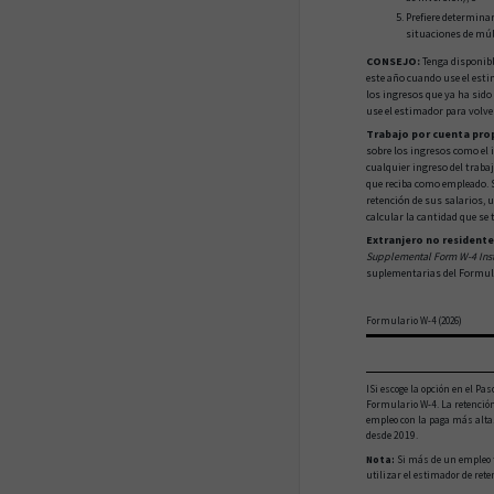
Prefiere determina
situaciones de múl
CONSEJO:
Tenga disponible
este año cuando use el esti
los ingresos que ya ha sido
use el estimador para volve
Trabajo por cuenta prop
sobre los ingresos como el 
cualquier ingreso del trabaj
que reciba como empleado. S
retención de sus salarios, 
calcular la cantidad que se t
Extranjero no residente
Supplemental Form W-4 Instr
suplementarias del Formul
Formulario W-4 (2026)
ISi escoge la opción en el Pa
Formulario W-4. La retención
empleo con la paga más alta
desde 2019.
Nota:
Si más de un empleo t
utilizar el estimador de ret