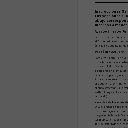
Instrucciones Ge
Las secciones a l
abajo correspond
Internos a menos
Acontecimientos Fut
Para la información más re
el Formulario W-4, como le
éste ha sido publicado, visi
Propósito del Formul
Complete el Formulario W-4
correcta del impuesto federa
una cantidad suficiente, p
su declaración de impuestos
demasiado, por lo general,
4 nuevo cuando cambios a s
entradas en el formulario. 
cuándo presentar un Formul
Withholding and Estimated
estimado).
Exención de la retenció
2026 si ambas situaciones 
no tenía obligación tributar
obligación tributaria feder
los ingresos en 2025 si (1)
1040 o 1040-SR de 2025 es ce