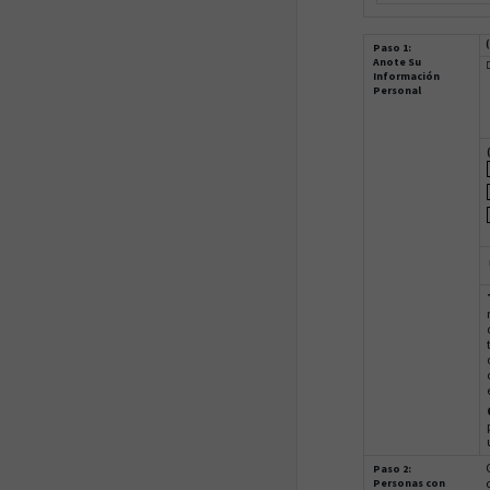
Paso 1:
Anote Su
D
Información
Personal
Paso 2:
Personas con