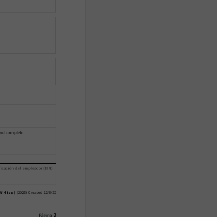
 and complete.
icación del empleador (EIN)
W-4 (sp)
(2026) Created 12/8/25
2
Página