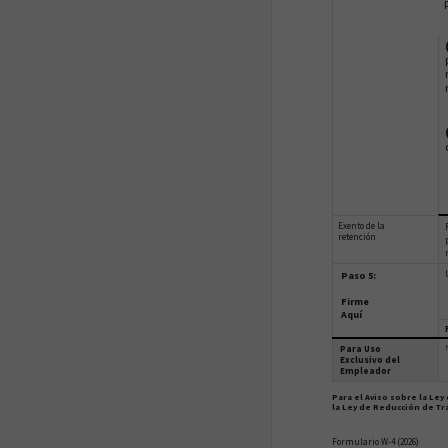
Exento de la
retención
Paso 5:
Firme
Aquí
Para Uso
Exclusivo del
Empleador
Para el Aviso sobre la Ley
la Ley de Reducción de Trá
Formulario W-4 (2026)