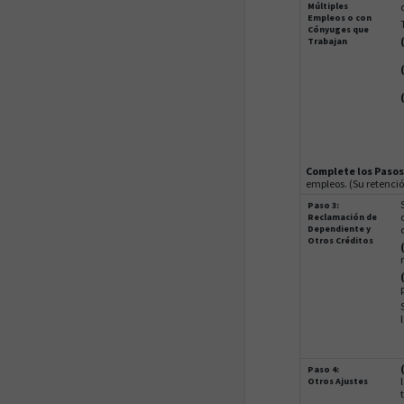
Múltiples
Empleos o con
Cónyuges que
Trabajan
Complete los Pasos 
empleos. (Su retenció
Paso 3:
Reclamación de
Dependiente y
Otros Créditos
Paso 4:
Otros Ajustes