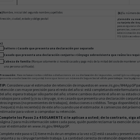
(a)
Nombre, inicial del segundo nombre y apellidos
(b)
Su número de 
irección, ciudad, estado y código postal
¿Coincide su no
su tarjeta de Se
para asegurarse d
ganancias, comun
Administración del 
772-1213 o acceda a
(c)
Soltero
o
Casado que presenta una declaración por separado
Casado que presenta una declaración conjunta
o
Cónyuge sobreviviente que reúne los requi
Cabeza de familia
(Marque solamente si no está casado y paga más de la mitad del costo de mantener un
una persona calificada).
Precaución:
Para reclamar ciertos créditos o deducciones en su declaración de impuestos, usted (y/o su cónyuge
presenta una declaración conjunta) tiene que tener un número de Seguro Social válido para trabajar. Vea la página 
TIP:
Considere usar el estimador de retención de impuestos en
www.irs.gov/W4AppSP
pa
retención con mayor precisión para el resto del año si: está completando este formulari
del año; espera trabajar sólo parte del año; o tiene cambios durante el año en su estado c
trabajos para usted (y/o su cónyuge, si es casado que presenta una declaración conjunt
otros ingresos (no provenientes de trabajos), deducciones o créditos. Tenga disponible(s) s
cheque(s) más reciente(s) de este año cuando use el estimador. A comienzos del próximo 
estimador para volver a comprobar su retención.
Complete los Pasos 2 a 4 SOLAMENTE si le aplican a usted; de lo contrario, siga al
página 2 para más información sobre cada paso, quién puede reclamar la exención de la
usar el estimador en
www.irs.gov/W4AppSP
.
Complete este paso si (1) tiene más de un empleo a la vez o (2) está casado y presenta u
conjunta y su cónyuge también trabaja. La cantidad correcta de retención depende de lo