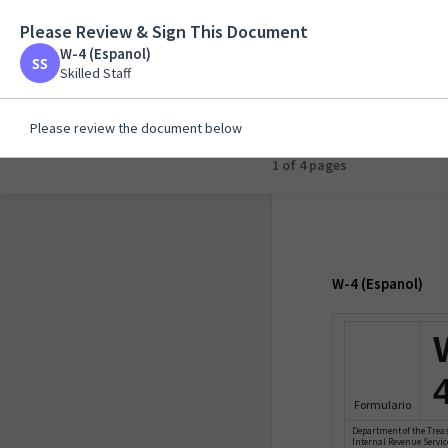
Please Review & Sign This Document
W-4 (Espanol)
W-4 (Espanol)
Skilled Staff
Skilled Staff
Please review the document below
1 of 4 pages
W-4 (Espanol)
Formulario
Department of the Trea
Internal Revenue Servic