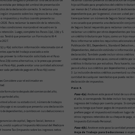
reclamar cuando presente su declaración de impue
2) no estaba obligado a presentar una declaración de
hijo calificado para propósitos del crédito tributari
o estaba por debajo del umbral de presentación
ser menor de 17 años de edad para el 31 de diciembr
ectos de la declaración correcto. Si reclama una
dependiente que, por lo general, vive con usted por
 ningún impuesto sobre los ingresos de su cheque
tiene que tener un número de Seguro Social requer
to a impuestos y multas cuando presente su
si es casado que presenta una declaración conjunt
 2026. Para reclamar la exención de la retención,
de Seguro Social requerido para reclamar ciertos cr
ambas condiciones marcando el recuadro en la
reclamar un crédito por otros dependientes por lo
 retención. Luego, complete los Pasos 1(a), 1(b) y 5.
un crédito tributario por hijos, como un hijo mayor
so. Tendrá que presentar un Formulario W-4
Para informarse sobre los requisitos adicionales de
de 2027.
Publicación 501, Dependents, Standard Deduction,
(c) y 4(a) solicitan información relacionada con el
(Dependientes, deducción estándar e información p
entes aparte del trabajo asociado a este
declaración). También puede incluir otros créditos 
upa proveer la información solicitada en el Paso
usted es elegible en este paso, como el crédito por
 Paso 2(b) como alternativa; si le preocupa proveer
créditos tributarios por estudios. Para hacerlo, 
n el Paso 4(a), puede anotar una cantidad adicional
para el año a sus créditos por dependientes y anote
por cada período de pago en el Paso 4(c) como
3. La inclusión de estos créditos aumentará su che
cantidad de cualquier reembolso que pueda recibir
r.
Considere usar el estimador en
declaración de impuestos.
ted:
Paso 4.
ste formulario después del comienzo del año;
Paso 4(a).
Anote en este paso el total de sus ot
o parte del año;
el año, si corresponde. No debe incluir los ingr
nte el año en su estado civil, número de trabajos
ingresos del trabajo por cuenta propia. Si comple
 cónyuge si es casado que presenta una declaración
que no tenga que hacer pagos de impuesto estim
o de dependientes, o cambios en sus deducciones o
prefiere pagar el impuesto estimado en lugar de
otros ingresos retenidos de su cheque de paga, v
ganancias de capital, Seguro Social, bonos o
Impuesto Estimado Personal.
s, o está sujeto al Impuesto Adicional del Medicare
Paso 4(b).
Anote en este paso la cantidad proveni
t Income Tax (Impuesto sobre los ingresos netos
Hoja de Trabajo para Deducciones
si esper