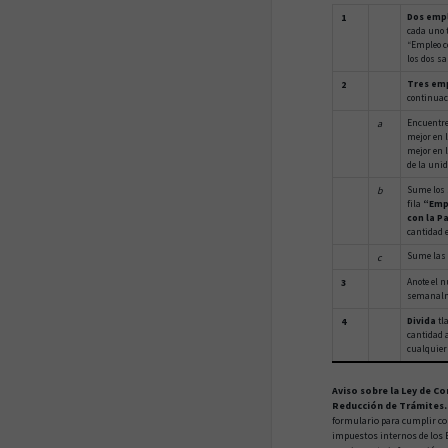
1
Dos emp
cada uno t
“Empleo co
los dos sa
2
Tres em
continuaci
a
Encuentre
mejor en l
mejor en
de la unidad 
b
Sume los s
fila
“Empl
con la P
cantidad en la 
Sume las ca
c
3
Anote el n
semanalmen
4
Divida
tla
cantidad a
cualquier otr
Aviso sobre la Ley de Co
Reducción de Trámites.
formulario para cumplir con
impuestos internos de los 