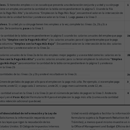
1
leos.
Si tiene dos empleos o si es casado que presenta una declaración conjunta y usted y su cónyuge
iene un empleo, encuentre la cantidad en la tabla correspondiente en la página 5. Usando la fila
n la Paga Más Alta” y la columna “Empleo con la Paga Más Baja”, encuentre el valor en la intersección de
larios de la unidad familiar y anote ese valor en la línea 1. Luego,
pase
a la línea 3 . . . . . . . . . . . . . . . . . . . . .
pleos.
Si usted y/o su cónyuge tienen tres empleos a la vez, complete las líneas 2a, 2b y 2c a
ón. De lo contrario,
pase
a la línea 3.
2a
 la cantidad de la tabla correspondiente en la página 5 usando los salarios anuales del empleo que paga
a fila
“Empleo con la Paga Más Alta”
y los salarios anuales para el siguiente empleo que le paga
 la columna
“Empleo con la Paga Más Baja”
. Encuentre el valor en la intersección de los dos salarios
familiar y anote ese valor en la línea 2a . . . . . . . . . . . . . . . . . . . . .
2b
alarios anuales de la línea 2a de los dos empleos mejor pagados y use ese total como los salarios en la
eo con la Paga Más Alta”
y use los salarios anuales para su tercer empleo en la columna
“Empleo
aga Más Baja”
para encontrar la cantidad de la tabla correspondiente en la página 5 y anote esa
línea 2b . . . . . . . . . . . . . . . . . . . . . . . . . . .
ntidades de las líneas 2a y 2b y anote el resultado en la línea 2c . . . . . . . . . . .
2c
3
úmero de períodos de pago por año para el empleo con la paga más alta. Por ejemplo, si ese empleo paga
te, anote 52; si paga cada 2 semanas, anote 26; si paga mensualmente, anote 12, etc. . . . . . .
4
 cantidad anual en la línea 1 o la línea 2c por el número de períodos de pago en la línea 3. Anote esta
quí y en el
Paso 4(c)
del Formulario W-4 para el empleo con la paga más alta (sume a esta cantidad
a retención adicional que desee) . . . . . . . . . . . . . . . . . . . . . . . . .
nfidencialidad de Información y la Ley de
Usted no está obligado a facilitar la informació
Solicitamos la información requerida en este
formulario sujeto a la Paperwork Reduction Act 
 las leyes que rigen la recaudación de los
Trámites), a menos que el mismo muestre un nú
Estados Unidos. El Código de Impuestos Internos
la Office of Management and Budget (Oficina de