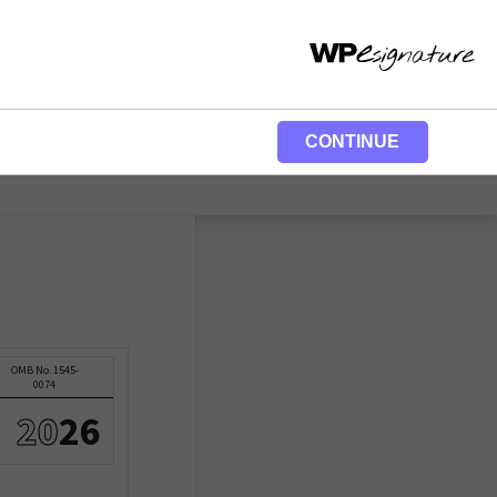
CONTINUE
OMB No. 1545-
0074
20
26