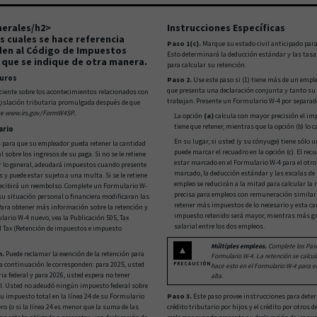
nerales/h2>
Instrucciones Específicas
as cuales se hace referencia
Paso 1(c).
Marque su estado civil anticipado para 
en al Código de Impuestos
Esto determinará la deducción estándar y las tas
 que se indique de otra manera.
para calcular su retención.
uros
Paso 2.
Use este paso si (1) tiene más de un empleo
que presenta una declaración conjunta y tanto s
ciente sobre los acontecimientos relacionados con
trabajan. Presente un Formulario W-4 por separad
gislación tributaria promulgada después de que
te
www.irs.gov/FormW4SP.
.
La opción
(a)
calcula con mayor precisión el imp
tiene que retener, mientras que la opción (b) lo 
ario
En su lugar, si usted (y su cónyuge) tiene sólo u
 para que su empleador pueda retener la cantidad
puede marcar el recuadro en la opción (c). El re
l sobre los ingresos de su paga. Si no se le retiene
estar marcado en el Formulario W-4 para el otro 
or lo general, adeudará impuestos cuando presente
marcado, la deducción estándar y las escalas d
 y puede estar sujeto a una multa. Si se le retiene
empleo se reducirán a la mitad para calcular la 
 recibirá un reembolso. Complete un Formulario W-
precisa para empleos con remuneración similar; d
u situación personal o financiera modificaran las
retener más impuestos de lo necesario y esta ca
Para obtener más información sobre la retención y
impuesto retenido será mayor, mientras más gra
ario W-4 nuevo, vea la Publicación 505, Tax
salarial entre los dos empleos.
 Tax (Retención de impuestos e impuesto
Múltiples empleos.
Complete los Paso
▲
n.
Puede reclamar la exención de la retención para
Formulario W-4. La retención se calcul
a continuación le corresponden: para 2025, usted
PRECAUCIÓN
hace esto en el Formulario W-4 para 
ia federal y para 2026, usted espera no tener
alta.
al. Usted no adeudó ningún impuesto federal sobre
Paso 3.
Este paso provee instrucciones para deter
 su impuesto total en la línea 24 de su Formulario
crédito tributario por hijos y el crédito por otros
ro (o si la línea 24 es menor que la suma de las