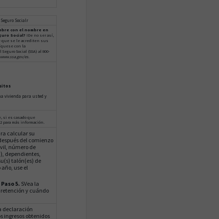
Seguro Socialr
mbre con el nombre en
guro Social?
IDe no ser así,
e que se le acrediten sus
íquese con la
Seguro Social (SSA) al 800-
www.ssa.gov/es
.
sitos
a vivienda para usted y
, si es casado que
2 para más información.
ra calcular su
o después del comienzo
ivil, número de
a), dependientes,
u(s) talón(es) de
año, use el
 Paso 5.
SVea la
 retención y cuándo
na declaración
s ingresos obtenidos