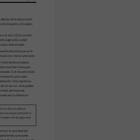
efectos de la declaración.
as de impuesto utilizadas
 a la vez o (2) es casado
u cónyuge como usted
o para cada empleo.
uesto adicional que se le
calcula con menor precisión.
n total de dos empleos,
cuadro también tiene que
empleo. Si el recuadro está
e impuestos para cada
retención. Esta opción es
e no ser así, se le pueden
ntidad adicional de
nde sea la diferencia
s 3 a 4(b) en sólo un
ará con mayor precisión si
el empleo con la paga más
minar la cantidad del
 dependientes que puede