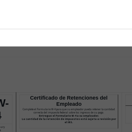
Certificado de Retenciones del
W-
Empleado
Complete el Formulario W-4 para que su empleador pueda retener la cantidad
4
correcta del impuesto federal sobre los ingresos de su paga.
Entregue el Formulario W-4 a su empleador.
La cantidad de la retención de impuestos está sujeta a revisión por
el IRS.
sury
e