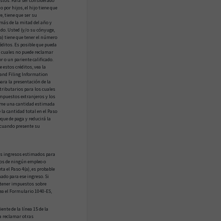
stos. Para ser considerado
o por hijos, el hijo tiene que
e, tiene que ser su
 más de la mitad del año y
ido. Usted (y/o su cónyuge,
a) tiene que tener el número
éditos. Es posible que pueda
s cuales no puede reclamar
 o un pariente calificado.
 estos créditos, vea la
 and Filing Information
ara la presentación de la
tributarios para los cuales
 impuestos extranjeros y los
sume una cantidad estimada
 la cantidad total en el Paso
que de paga y reducirá la
 cuando presente su
ros ingresos estimados para
esos de ningún empleo o
ta el Paso 4(a), es probable
ado para ese ingreso. Si
 tener impuestos sobre
ea el Formulario 1040-ES,
ente de la línea 15 de la
a reclamar otras