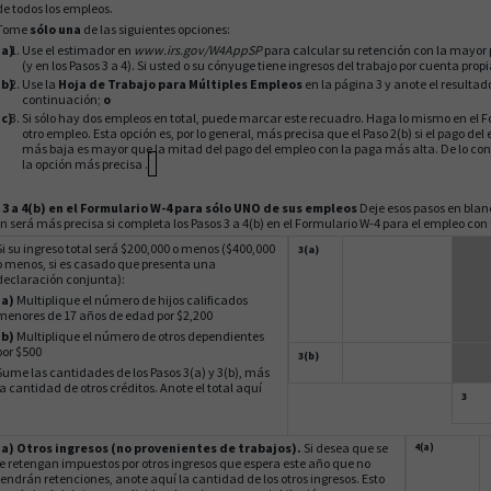
de todos los empleos.
Tome
sólo una
de las siguientes opciones:
Use el estimador en
www.irs.gov/W4AppSP
para calcular su retención con la mayor 
(y en los Pasos 3 a 4). Si usted o su cónyuge tiene ingresos del trabajo por cuenta prop
Use la
Hoja de Trabajo para Múltiples Empleos
en la página 3 y anote el resultado
continuación;
o
Si sólo hay dos empleos en total, puede marcar este recuadro. Haga lo mismo en el F
otro empleo. Esta opción es, por lo general, más precisa que el Paso 2(b) si el pago de
más baja es mayor que la mitad del pago del empleo con la paga más alta. De lo contr
la opción más precisa .
3 a 4(b) en el Formulario W-4 para sólo UNO de sus empleos
Deje esos pasos en blanc
n será más precisa si completa los Pasos 3 a 4(b) en el Formulario W-4 para el empleo con
Si su ingreso total será $200,000 o menos ($400,000
3(a)
o menos, si es casado que presenta una
declaración conjunta):
(a)
Multiplique el número de hijos calificados
menores de 17 años de edad por $2,200
(b)
Multiplique el número de otros dependientes
por $500
3(b)
Sume las cantidades de los Pasos 3(a) y 3(b), más
la cantidad de otros créditos. Anote el total aquí
3
(a) Otros ingresos (no provenientes de trabajos).
Si desea que se
4(a)
le retengan impuestos por otros ingresos que espera este año que no
tendrán retenciones, anote aquí la cantidad de los otros ingresos. Esto