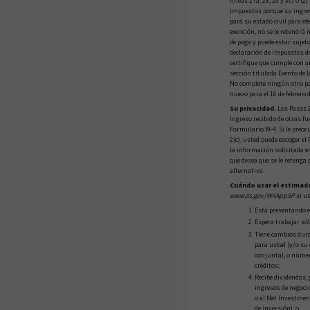
líneas 27a, 28, 29 y 30) o (
impuestos porque su ingres
para su estado civil para ef
exención, no se le retendrá
de paga y puede estar suje
declaración de impuestos de
certifique que cumple con 
sección titulada Exento de la
No complete ningún otro pa
nuevo para el 16 de febrero 
Su privacidad.
Los Pasos 2
ingreso recibido de otras fu
Formulario W-4. Si le preoc
2(c), usted puede escoger el
la información solicitada e
que desea que se le retenga 
alternativa.
Cuándo usar el estimado
www.irs.gov/W4AppSP
si us
Está presentando e
Espera trabajar sól
Tiene cambios dura
para usted (y/o su
conjunta), o númer
créditos;
Recibe dividendos, 
ingresos de negocio
o al Net Investmen
de inversión); o