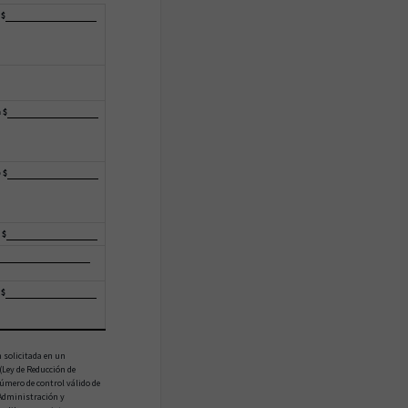
 $
 $
 $
 $
 $
n solicitada en un
(Ley de Reducción de
mero de control válido de
 Administración y