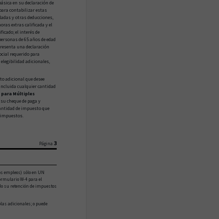
ásica en su declaración de
para contabilizar estas
ladas y otras deducciones,
oras extras calificada y el
ficado; el interés de
 personas de 65 años de edad
presenta una declaración
ocial requerido para
elegibilidad adicionales,
to adicional que desee
 incluida cualquier cantidad
 para Múltiples
 su cheque de paga y
antidad de impuesto que
 impuestos.
3
Página
 los empleos) sólo en UN
Formulario W-4 para el
do su retención de impuestos
las adicionales; o puede