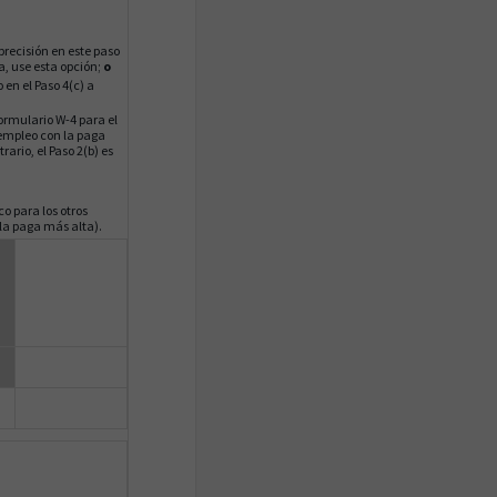
precisión en este paso
ia, use esta opción;
o
 en el Paso 4(c) a
ormulario W-4 para el
l empleo con la paga
ario, el Paso 2(b) es
o para los otros
 la paga más alta).