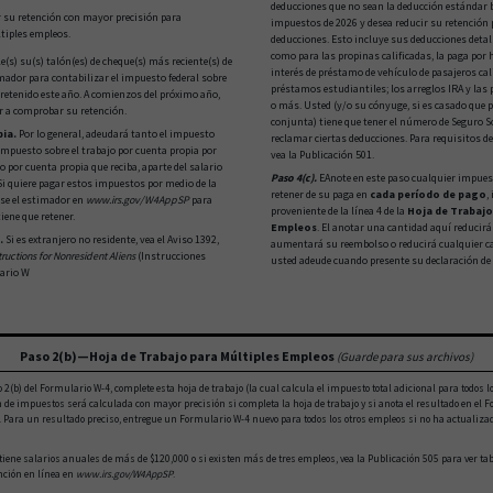
deducciones que no sean la deducción estándar b
r su retención con mayor precisión para
impuestos de 2026 y desea reducir su retención 
tiples empleos.
deducciones. Esto incluye sus deducciones detal
como para las propinas calificadas, la paga por h
(s) su(s) talón(es) de cheque(s) más reciente(s) de
interés de préstamo de vehículo de pasajeros cali
mador para contabilizar el impuesto federal sobre
préstamos estudiantiles; los arreglos IRA y las
 retenido este año. A comienzos del próximo año,
o más. Usted (y/o su cónyuge, si es casado que 
r a comprobar su retención.
conjunta) tiene que tener el número de Seguro S
ia.
Por lo general, adeudará tanto el impuesto
reclamar ciertas deducciones. Para requisitos de 
impuesto sobre el trabajo por cuenta propia por
vea la Publicación 501.
o por cuenta propia que reciba, aparte del salario
Paso 4(c).
EAnote en este paso cualquier impues
i quiere pagar estos impuestos por medio de la
retener de su paga en
cada período de pago
,
use el estimador en
www.irs.gov/W4AppSP
para
proveniente de la línea 4 de la
Hoja de Trabajo
iene que retener.
Empleos
. El anotar una cantidad aquí reducirá
.
Si es extranjero no residente, vea el Aviso 1392,
aumentará su reembolso o reducirá cualquier c
uctions for Nonresident Aliens
(Instrucciones
usted adeude cuando presente su declaración de
ario W
Paso 2(b)—Hoja de Trabajo para Múltiples Empleos
(Guarde para sus archivos)
so 2(b) del Formulario W-4, complete esta hoja de trabajo (la cual calcula el impuesto total adicional para todos
 de impuestos será calculada con mayor precisión si completa la hoja de trabajo y si anota el resultado en el 
. Para un resultado preciso, entregue un Formulario W-4 nuevo para todos los otros empleos si no ha actualiza
iene salarios anuales de más de $120,000 o si existen más de tres empleos, vea la Publicación 505 para ver tab
ención en línea en
www.irs.gov/W4AppSP
.